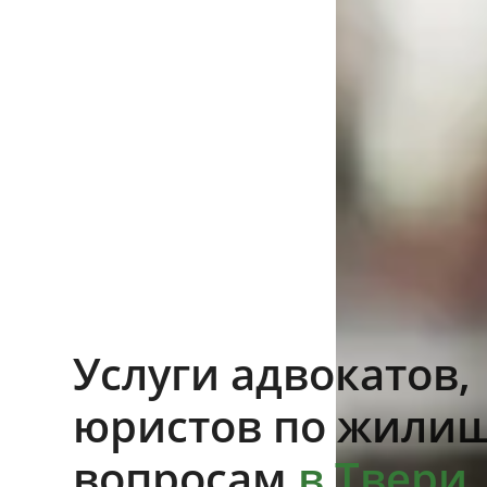
Услуги адвокатов,
юристов по жили
вопросам
в Твери